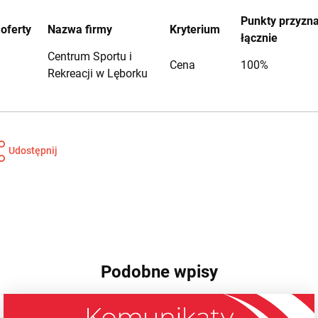
Punkty przyzn
 oferty
Nazwa firmy
Kryterium
łącznie
Centrum Sportu i
Cena
100%
Rekreacji w Lęborku
Udostępnij
Podobne wpisy