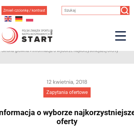
Przejdź
do
Zmień czcionkę / kontrast
treści
Strona główna
»
Informacja o wyborze najkorzystniejszej oferty
12 kwietnia, 2018
Zapytania ofertowe
Informacja o wyborze najkorzystniejsze
oferty