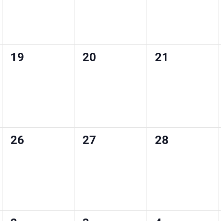
0
0
0
19
20
21
,
wydarzenia,
wydarzenia,
wydarzenia,
0
0
0
26
27
28
,
wydarzenia,
wydarzenia,
wydarzenia,