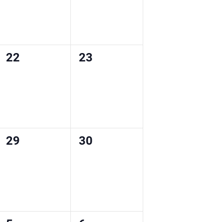
0
0
22
23
wydarzenia,
wydarzenia,
0
0
29
30
wydarzenia,
wydarzenia,