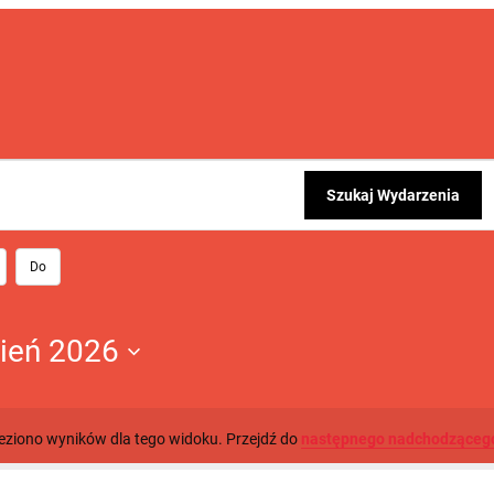
Szukaj Wydarzenia
Do
pień 2026
leziono wyników dla tego widoku. Przejdź do
następnego nadchodząceg
Powiadomienie