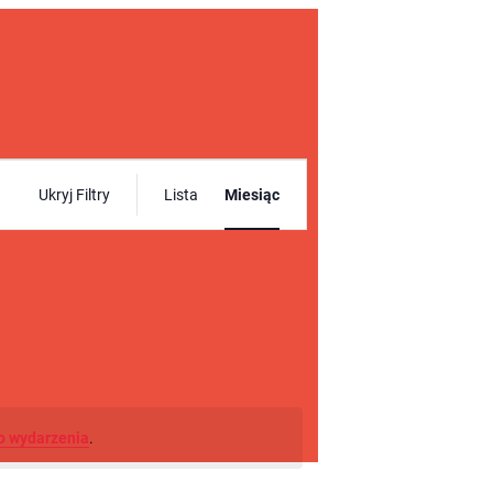
Wydarzenie
Ukryj Filtry
Lista
Miesiąc
Widoki
nawigacja
o wydarzenia
.