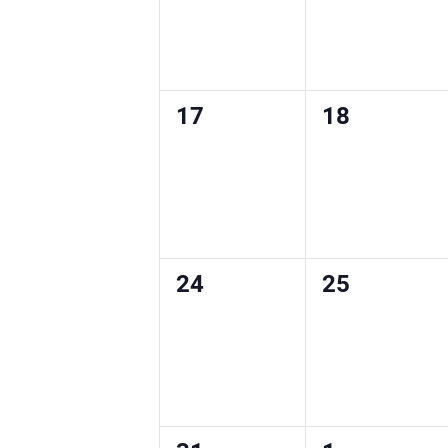
0
0
17
18
wydarzenia,
wydarzenia
0
0
24
25
wydarzenia,
wydarzenia