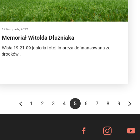
17 listopada, 2022
Memoriał Witolda Dłużniaka
Wisła 19-21.09 [galeria foto] Impreza dofinansowana ze
środków…
1
2
3
4
5
6
7
8
9