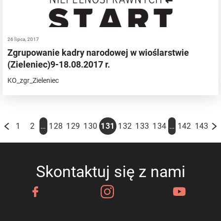
26 lipca, 2017
Zgrupowanie kadry narodowej w wioślarstwie
(Zieleniec)9-18.08.2017 r.
KO_zgr_Zieleniec
…
…
1
2
128
129
130
131
132
133
134
142
143
Skontaktuj się z nami