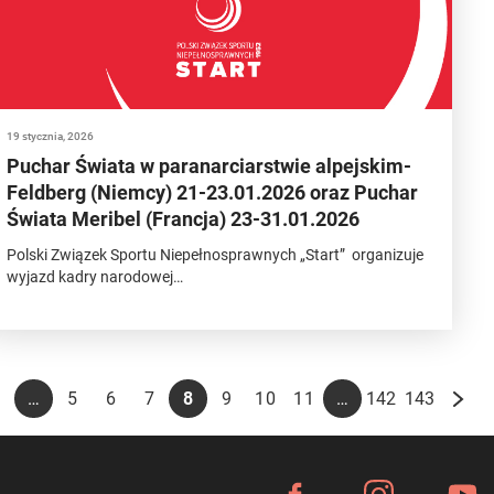
19 stycznia, 2026
Puchar Świata w paranarciarstwie alpejskim-
Feldberg (Niemcy) 21-23.01.2026 oraz Puchar
Świata Meribel (Francja) 23-31.01.2026
Polski Związek Sportu Niepełnosprawnych „Start” organizuje
wyjazd kadry narodowej…
…
…
2
5
6
7
8
9
10
11
142
143