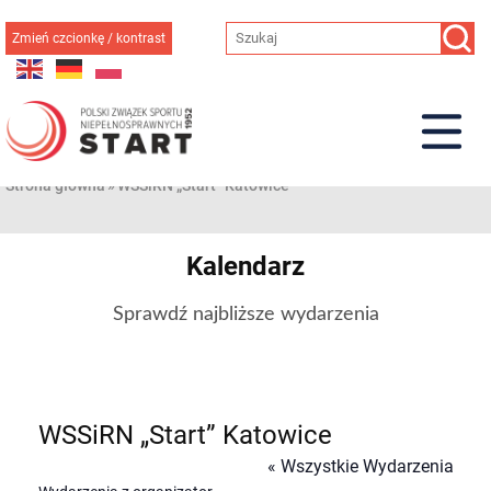
Przejdź
do
Zmień czcionkę / kontrast
treści
Strona główna
»
WSSiRN „Start” Katowice
Kalendarz
Sprawdź najbliższe wydarzenia
WSSiRN „Start” Katowice
« Wszystkie Wydarzenia