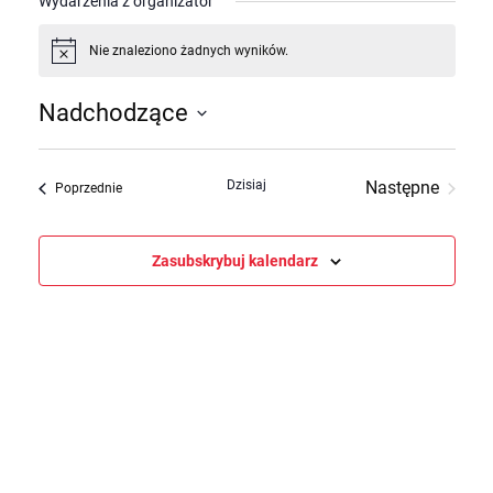
Wydarzenia z organizator
Nie znaleziono żadnych wyników.
Powiadomienie
Nadchodzące
Wybierz
datę.
Dzisiaj
Następne
Wydarzenia
Poprzednie
Wydarzenia
Zasubskrybuj kalendarz