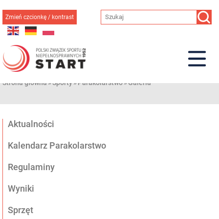
Przejdź
do
Zmień czcionkę / kontrast
treści
Strona główna
»
Sporty
»
Parakolarstwo
»
Galeria
Aktualności
Kalendarz Parakolarstwo
Regulaminy
Wyniki
Sprzęt