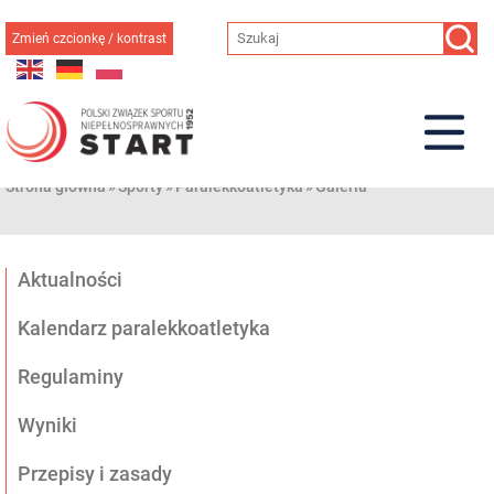
Przejdź
do
Zmień czcionkę / kontrast
treści
Strona główna
»
Sporty
»
Paralekkoatletyka
»
Galeria
Aktualności
Kalendarz paralekkoatletyka
Regulaminy
Wyniki
Przepisy i zasady