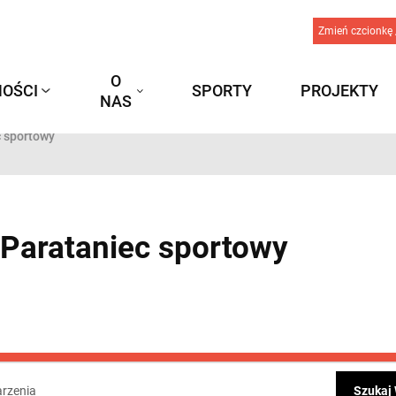
Zmień czcionkę 
O
OŚCI
SPORTY
PROJEKTY
NAS
c sportowy
 Parataniec sportowy
zenia
nia
Szukaj