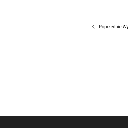
results.
Poprzednie
Wy