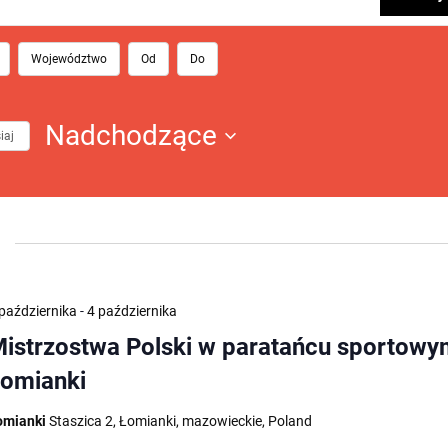
ja
Województwo
Od
Do
iwaniu
Nadchodzące
iaj
ch
Wybierz
datę.
października
-
4 października
istrzostwa Polski w paratańcu sportowy
omianki
omianki
Staszica 2, Łomianki, mazowieckie, Poland