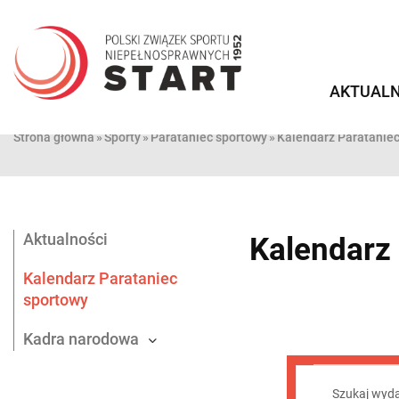
Przejdź
do
treści
AKTUALN
Strona główna
»
Sporty
»
Parataniec sportowy
»
Kalendarz Paratanie
Aktualności
Kalendarz
Kalendarz Parataniec
sportowy
Kadra narodowa
Wydar
Wydarze
Wpisz