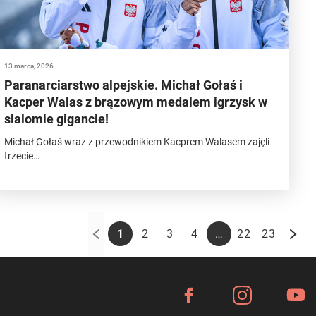
13 marca, 2026
Paranarciarstwo alpejskie. Michał Gołaś i
Kacper Walas z brązowym medalem igrzysk w
slalomie gigancie!
Michał Gołaś wraz z przewodnikiem Kacprem Walasem zajęli
trzecie…
…
1
2
3
4
22
23