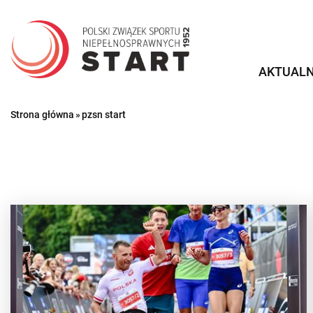
Przejdź
do
treści
AKTUALN
Strona główna
»
pzsn start