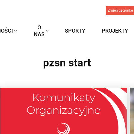
Zmień czcionkę 
O
OŚCI
SPORTY
PROJEKTY
NAS
pzsn start