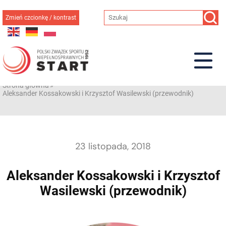
Przejdź
do
Zmień czcionkę / kontrast
treści
Strona główna
»
Aleksander Kossakowski i Krzysztof Wasilewski (przewodnik)
23 listopada, 2018
Aleksander Kossakowski i Krzysztof
Wasilewski (przewodnik)