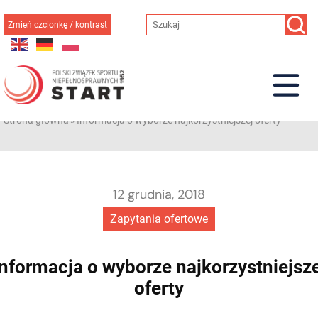
Przejdź
do
Zmień czcionkę / kontrast
treści
Strona główna
»
Informacja o wyborze najkorzystniejszej oferty
12 grudnia, 2018
Zapytania ofertowe
Informacja o wyborze najkorzystniejsze
oferty