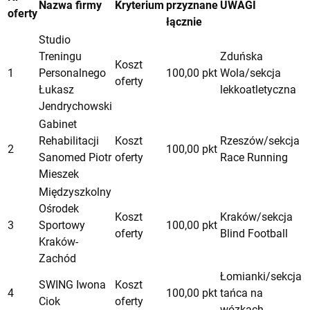
Nazwa firmy
Kryterium
przyznane
UWAGI
oferty
łącznie
Studio
Treningu
Zduńska
Koszt
1
Personalnego
100,00 pkt
Wola/sekcja
oferty
Łukasz
lekkoatletyczna
Jendrychowski
Gabinet
Rehabilitacji
Koszt
Rzeszów/sekcja
2
100,00 pkt
Sanomed Piotr
oferty
Race Running
Mieszek
Międzyszkolny
Ośrodek
Koszt
Kraków/sekcja
3
Sportowy
100,00 pkt
oferty
Blind Football
Kraków-
Zachód
Łomianki/sekcja
SWING Iwona
Koszt
4
100,00 pkt
tańca na
Ciok
oferty
wózkach