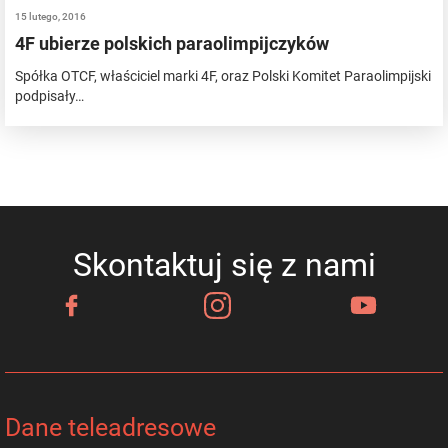
15 lutego, 2016
4F ubierze polskich paraolimpijczyków
Spółka OTCF, właściciel marki 4F, oraz Polski Komitet Paraolimpijski
podpisały…
Skontaktuj się z nami
Dane teleadresowe