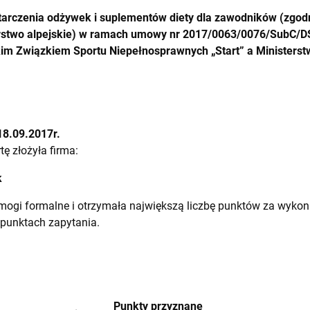
starczenia odżywek i suplementów diety dla zawodników (zgo
stwo alpejskie) w ramach umowy nr 2017/0063/0076/SubC/DS
im Związkiem Sportu Niepełnosprawnych „Start” a Ministerstw
18.09.2017r.
tę złożyła firma:
k
ymogi formalne i otrzymała największą liczbę punktów za wyko
punktach zapytania.
Punkty przyznane