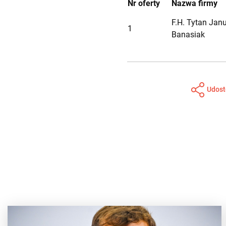
Nr oferty
Nazwa firmy
F.H. Tytan Jan
1
Banasiak
Udost