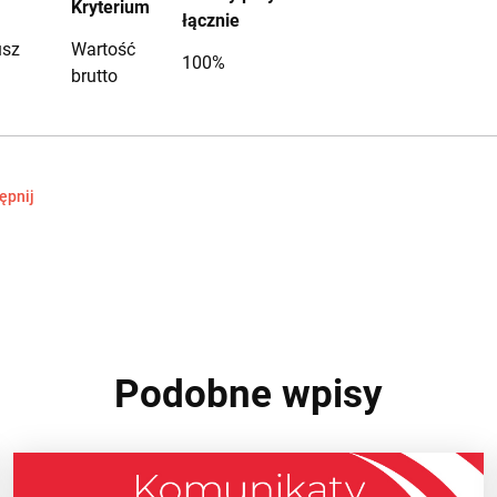
Kryterium
łącznie
usz
Wartość
100%
brutto
ępnij
Podobne wpisy