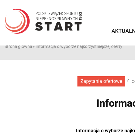
Przejdź
do
treści
AKTUALN
Strona główna
»
Informacja o wyborze najkorzystniejszej oferty
4 p
Zapytania ofertowe
Informac
Informacja o wyborze najko