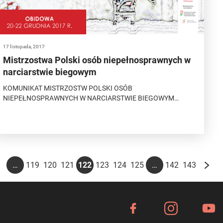
17 listopada, 2017
Mistrzostwa Polski osób niepełnosprawnych w
narciarstwie biegowym
KOMUNIKAT MISTRZOSTW POLSKI OSÓB
NIEPEŁNOSPRAWNYCH W NARCIARSTWIE BIEGOWYM…
…
…
2
119
120
121
122
123
124
125
142
143