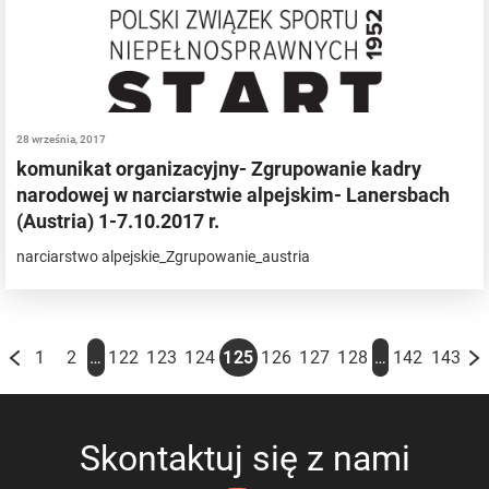
28 września, 2017
komunikat organizacyjny- Zgrupowanie kadry
narodowej w narciarstwie alpejskim- Lanersbach
(Austria) 1-7.10.2017 r.
narciarstwo alpejskie_Zgrupowanie_austria
…
…
1
2
122
123
124
125
126
127
128
142
143
Skontaktuj się z nami