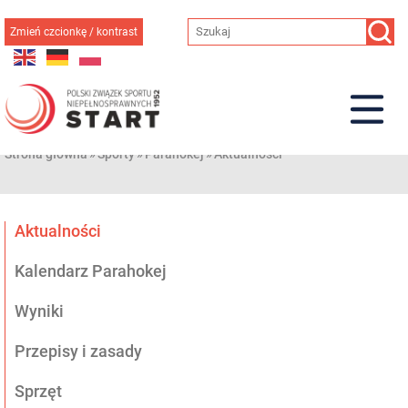
Przejdź
do
Zmień czcionkę / kontrast
treści
Strona główna
»
Sporty
»
Parahokej
»
Aktualności
Aktualności
Kalendarz Parahokej
Wyniki
Przepisy i zasady
Sprzęt