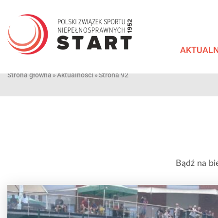
Przejdź
do
treści
AKTUALN
Strona główna
»
Aktualności
»
Strona 92
Bądź na bi