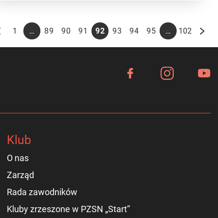
…
…
1
89
90
91
92
93
94
95
102
Klub
O nas
Zarząd
Rada zawodników
Kluby zrzeszone w PZSN „Start”