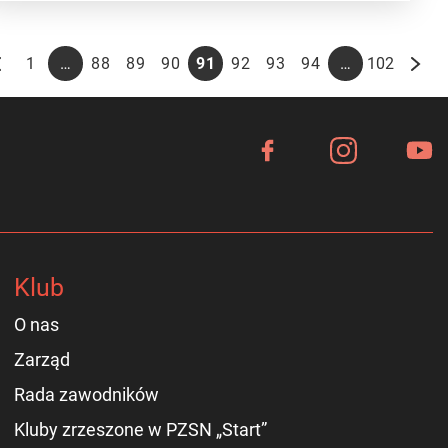
…
…
1
88
89
90
91
92
93
94
102
Klub
O nas
Zarząd
Rada zawodników
Kluby zrzeszone w PZSN „Start”