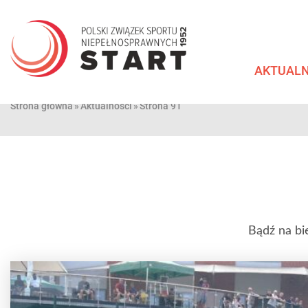
Przejdź
do
treści
AKTUALN
Strona główna
»
Aktualności
»
Strona 91
Bądź na bi